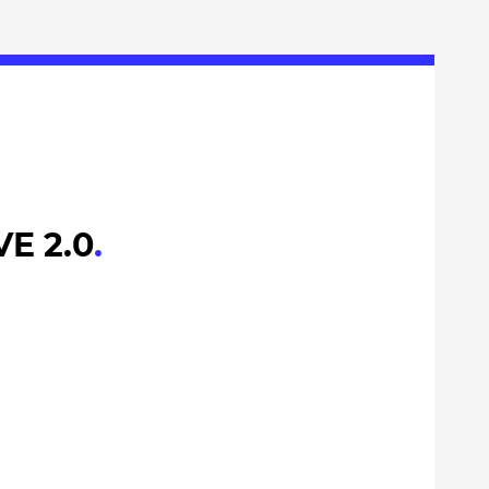
E 2.0
.